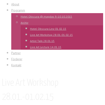
About
Programm
Hotel Obscura @ magdas 9.-10.10.2015
Archiv
Hotel Obscura Linz 01.02.15
Live Art Workshop 28.01.-01.02.15
Artist Talk 28.01.15
Live Art Lecture 14.01.15
Partner
Förderer
Kontakt
Live Art Workshop
28.01.-01.02.15